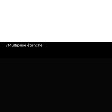
HOME
CATALOGUE
ABOUT US
CONTACT
/
Multiprise étanche