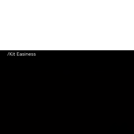
HOME
CATALOGUE
ABOUT US
CONTACT
/
Kit Easiness