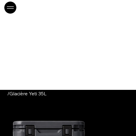
/
Glacière Yeti 35L