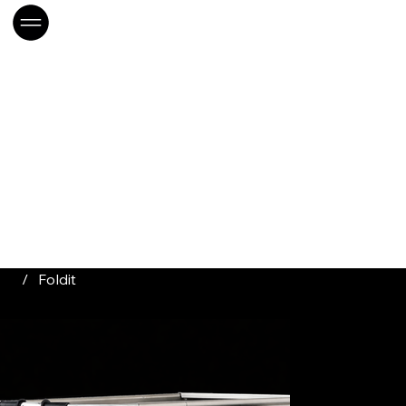
/
Foldit