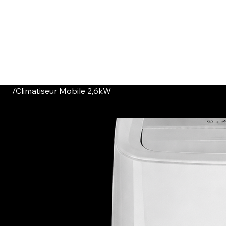
HOME
CATALOGUE
ABOUT US
CONTACT
/
Climatiseur Mobile 2,6kW