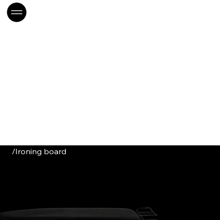
/
Ironing board