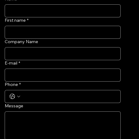
First name
*
Company Name
E-mail
*
Phone
*
Message