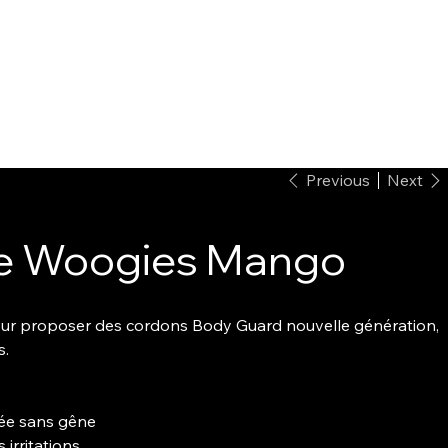
Previous
Next
kie Woogies Mango
our proposer des cordons Body Guard nouvelle génération,
s.
gée sans gêne
 irritations