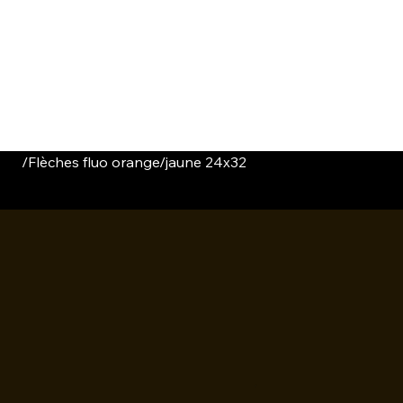
HOME
CATALOGUE
ABOUT US
CONTACT
/
Flèches fluo orange/jaune 24x32