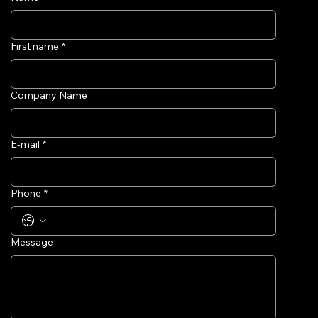
First name
*
Company Name
E-mail
*
Phone
*
Message