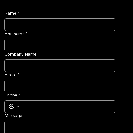
Name
*
First name
*
Company Name
E-mail
*
Phone
*
Message