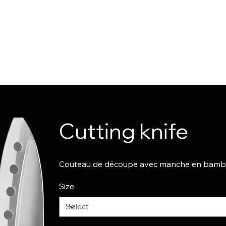
Cutting knife
Couteau de découpe avec manche en bamb
Size