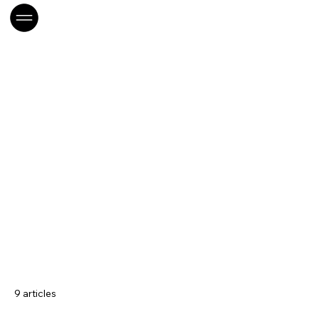
Accueil
CONS-Hygiène
CONS-Hygiène
9 articles
Tri