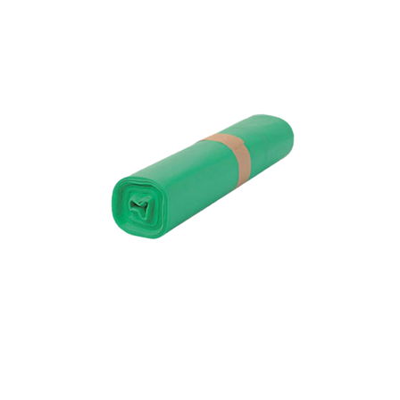
Sacs poubelles 110L verts x25