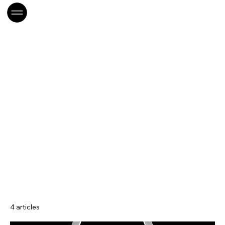
Accueil
LOC-Énergie
LOC-Énergie
4 articles
Tri