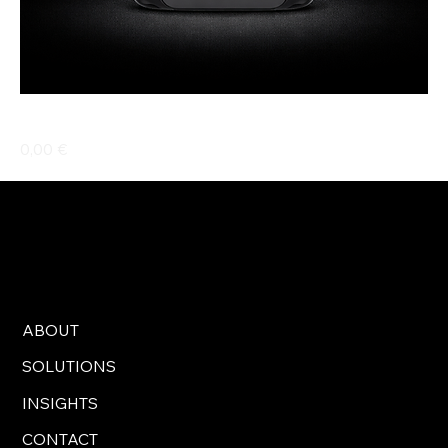
Batterie EcoFlow 1800W
Prix
0,00 €
ABOUT
SOLUTIONS
INSIGHTS
CONTACT